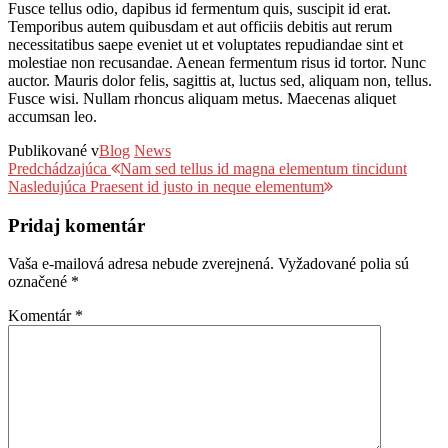
Fusce tellus odio, dapibus id fermentum quis, suscipit id erat.
Temporibus autem quibusdam et aut officiis debitis aut rerum
necessitatibus saepe eveniet ut et voluptates repudiandae sint et
molestiae non recusandae. Aenean fermentum risus id tortor. Nunc
auctor. Mauris dolor felis, sagittis at, luctus sed, aliquam non, tellus.
Fusce wisi. Nullam rhoncus aliquam metus. Maecenas aliquet
accumsan leo.
Publikované v
Blog
News
Navigácia
Predchádzajúci
Predchádzajúca
Nam sed tellus id magna elementum tincidunt
príspevok
Nasledujúci
Nasledujúca
Praesent id justo in neque elementum
v
príspevok
článku
Pridaj komentár
Vaša e-mailová adresa nebude zverejnená.
Vyžadované polia sú
označené
*
Komentár
*