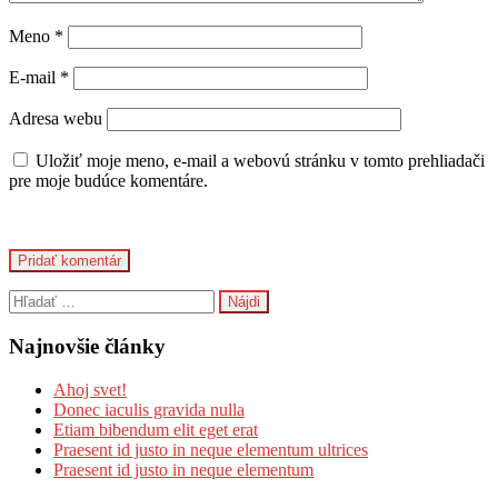
Meno
*
E-mail
*
Adresa webu
Uložiť moje meno, e-mail a webovú stránku v tomto prehliadači
pre moje budúce komentáre.
Hľadať:
Najnovšie články
Ahoj svet!
Donec iaculis gravida nulla
Etiam bibendum elit eget erat
Praesent id justo in neque elementum ultrices
Praesent id justo in neque elementum