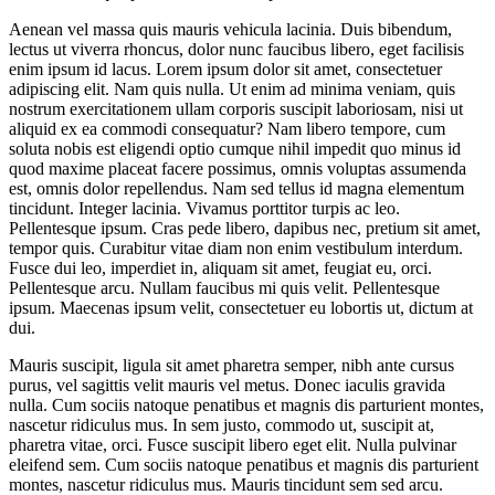
Aenean vel massa quis mauris vehicula lacinia. Duis bibendum,
lectus ut viverra rhoncus, dolor nunc faucibus libero, eget facilisis
enim ipsum id lacus. Lorem ipsum dolor sit amet, consectetuer
adipiscing elit. Nam quis nulla. Ut enim ad minima veniam, quis
nostrum exercitationem ullam corporis suscipit laboriosam, nisi ut
aliquid ex ea commodi consequatur? Nam libero tempore, cum
soluta nobis est eligendi optio cumque nihil impedit quo minus id
quod maxime placeat facere possimus, omnis voluptas assumenda
est, omnis dolor repellendus. Nam sed tellus id magna elementum
tincidunt. Integer lacinia. Vivamus porttitor turpis ac leo.
Pellentesque ipsum. Cras pede libero, dapibus nec, pretium sit amet,
tempor quis. Curabitur vitae diam non enim vestibulum interdum.
Fusce dui leo, imperdiet in, aliquam sit amet, feugiat eu, orci.
Pellentesque arcu. Nullam faucibus mi quis velit. Pellentesque
ipsum. Maecenas ipsum velit, consectetuer eu lobortis ut, dictum at
dui.
Mauris suscipit, ligula sit amet pharetra semper, nibh ante cursus
purus, vel sagittis velit mauris vel metus. Donec iaculis gravida
nulla. Cum sociis natoque penatibus et magnis dis parturient montes,
nascetur ridiculus mus. In sem justo, commodo ut, suscipit at,
pharetra vitae, orci. Fusce suscipit libero eget elit. Nulla pulvinar
eleifend sem. Cum sociis natoque penatibus et magnis dis parturient
montes, nascetur ridiculus mus. Mauris tincidunt sem sed arcu.