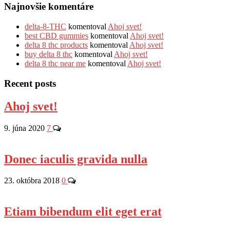
Najnovšie komentáre
delta-8-THC
komentoval
Ahoj svet!
best CBD gummies
komentoval
Ahoj svet!
delta 8 thc products
komentoval
Ahoj svet!
buy delta 8 thc
komentoval
Ahoj svet!
delta 8 thc near me
komentoval
Ahoj svet!
Recent posts
Ahoj svet!
9. júna 2020
7
Donec iaculis gravida nulla
23. októbra 2018
0
Etiam bibendum elit eget erat