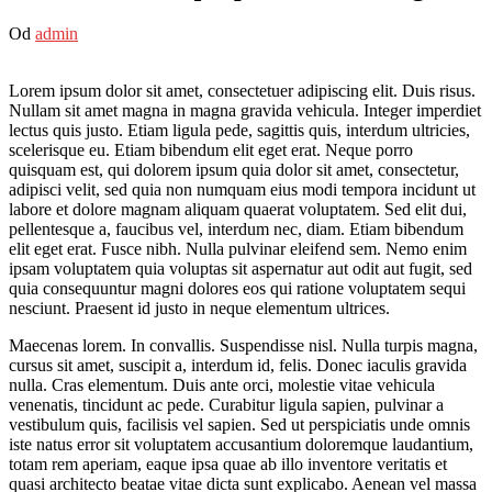
Od
admin
Lorem ipsum dolor sit amet, consectetuer adipiscing elit. Duis risus.
Nullam sit amet magna in magna gravida vehicula. Integer imperdiet
lectus quis justo. Etiam ligula pede, sagittis quis, interdum ultricies,
scelerisque eu. Etiam bibendum elit eget erat. Neque porro
quisquam est, qui dolorem ipsum quia dolor sit amet, consectetur,
adipisci velit, sed quia non numquam eius modi tempora incidunt ut
labore et dolore magnam aliquam quaerat voluptatem. Sed elit dui,
pellentesque a, faucibus vel, interdum nec, diam. Etiam bibendum
elit eget erat. Fusce nibh. Nulla pulvinar eleifend sem. Nemo enim
ipsam voluptatem quia voluptas sit aspernatur aut odit aut fugit, sed
quia consequuntur magni dolores eos qui ratione voluptatem sequi
nesciunt. Praesent id justo in neque elementum ultrices.
Maecenas lorem. In convallis. Suspendisse nisl. Nulla turpis magna,
cursus sit amet, suscipit a, interdum id, felis. Donec iaculis gravida
nulla. Cras elementum. Duis ante orci, molestie vitae vehicula
venenatis, tincidunt ac pede. Curabitur ligula sapien, pulvinar a
vestibulum quis, facilisis vel sapien. Sed ut perspiciatis unde omnis
iste natus error sit voluptatem accusantium doloremque laudantium,
totam rem aperiam, eaque ipsa quae ab illo inventore veritatis et
quasi architecto beatae vitae dicta sunt explicabo. Aenean vel massa