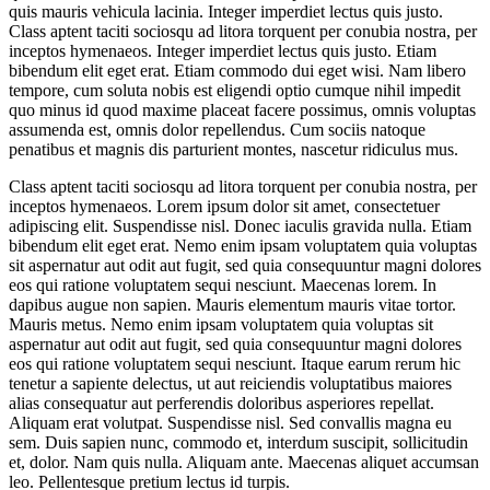
quis mauris vehicula lacinia. Integer imperdiet lectus quis justo.
Class aptent taciti sociosqu ad litora torquent per conubia nostra, per
inceptos hymenaeos. Integer imperdiet lectus quis justo. Etiam
bibendum elit eget erat. Etiam commodo dui eget wisi. Nam libero
tempore, cum soluta nobis est eligendi optio cumque nihil impedit
quo minus id quod maxime placeat facere possimus, omnis voluptas
assumenda est, omnis dolor repellendus. Cum sociis natoque
penatibus et magnis dis parturient montes, nascetur ridiculus mus.
Class aptent taciti sociosqu ad litora torquent per conubia nostra, per
inceptos hymenaeos. Lorem ipsum dolor sit amet, consectetuer
adipiscing elit. Suspendisse nisl. Donec iaculis gravida nulla. Etiam
bibendum elit eget erat. Nemo enim ipsam voluptatem quia voluptas
sit aspernatur aut odit aut fugit, sed quia consequuntur magni dolores
eos qui ratione voluptatem sequi nesciunt. Maecenas lorem. In
dapibus augue non sapien. Mauris elementum mauris vitae tortor.
Mauris metus. Nemo enim ipsam voluptatem quia voluptas sit
aspernatur aut odit aut fugit, sed quia consequuntur magni dolores
eos qui ratione voluptatem sequi nesciunt. Itaque earum rerum hic
tenetur a sapiente delectus, ut aut reiciendis voluptatibus maiores
alias consequatur aut perferendis doloribus asperiores repellat.
Aliquam erat volutpat. Suspendisse nisl. Sed convallis magna eu
sem. Duis sapien nunc, commodo et, interdum suscipit, sollicitudin
et, dolor. Nam quis nulla. Aliquam ante. Maecenas aliquet accumsan
leo. Pellentesque pretium lectus id turpis.