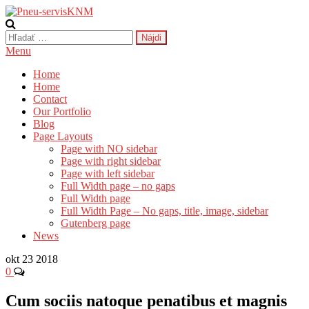
Preskočiť
na
Pneu-servisKNM
Najlepší Pneu-servis v Kysuckom Novom Meste
obsah
Hľadať:
Menu
Home
Home
Contact
Our Portfolio
Blog
Page Layouts
Page with NO sidebar
Page with right sidebar
Page with left sidebar
Full Width page – no gaps
Full Width page
Full Width Page – No gaps, title, image, sidebar
Gutenberg page
News
okt
23
2018
0
Cum sociis natoque penatibus et magnis