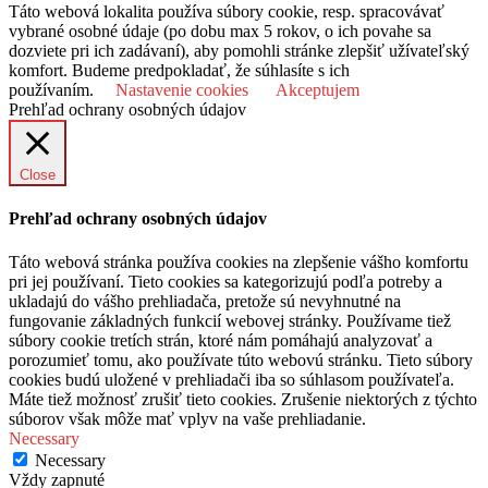
Táto webová lokalita používa súbory cookie, resp. spracovávať
vybrané osobné údaje (po dobu max 5 rokov, o ich povahe sa
dozviete pri ich zadávaní), aby pomohli stránke zlepšiť užívateľský
komfort. Budeme predpokladať, že súhlasíte s ich
používaním.
Nastavenie cookies
Akceptujem
Prehľad ochrany osobných údajov
Close
Prehľad ochrany osobných údajov
Táto webová stránka používa cookies na zlepšenie vášho komfortu
pri jej používaní. Tieto cookies sa kategorizujú podľa potreby a
ukladajú do vášho prehliadača, pretože sú nevyhnutné na
fungovanie základných funkcií webovej stránky. Používame tiež
súbory cookie tretích strán, ktoré nám pomáhajú analyzovať a
porozumieť tomu, ako používate túto webovú stránku. Tieto súbory
cookies budú uložené v prehliadači iba so súhlasom používateľa.
Máte tiež možnosť zrušiť tieto cookies. Zrušenie niektorých z týchto
súborov však môže mať vplyv na vaše prehliadanie.
Necessary
Necessary
Vždy zapnuté