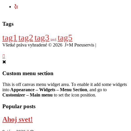
Tags
tag1
tag2
tag3
tag5
tag4
Všetké práva vyhradené © 2026 J+M Pneuservis |
www.pneuservisknm.sk
Custom menu section
This is off canvas menu widget area. To enable it add some widgets
into
Appearance – Widgets – Menu Section
, and go to
Customizer – Main menu
to set the icon position.
Popular posts
Ahoj svet!